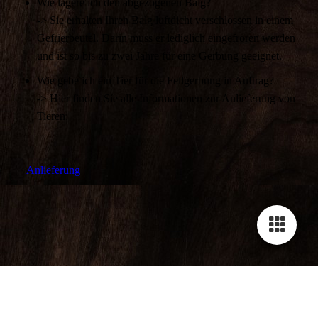
Wie lagere ich den abgezogenen Balg?
-> Sie erhalten Ihren Balg luftdicht verschlossen in einem
Gefrierbeutel. Darin muss er lediglich eingefroren werden
und ist so bis zu zwei Jahre für eine Gerbung geeignet.
Wie gebe ich ein Tier für die Fellgerbung in Auftrag?
-> Hier finden Sie alle Informationen zur Anlieferung von
Tieren:
Anlieferung