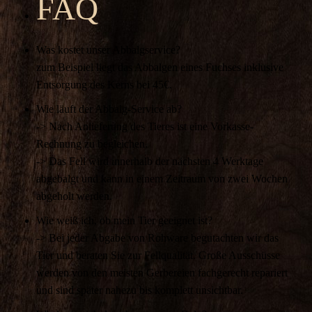
FAQ
Was kostet unser Abbalgservice?
zum Beispiel liegt das Abbalgen eines Fuchses inklusive
Entsorgung des Kerns bei 45€.
Wie läuft der Abbalg-Service ab?
-> Nach Anlieferung des Tieres ist eine Vorkasse-
Rechnung zu begleichen.
-> Das Fell wird innerhalb der nächsten 4 Werktage
abgebalgt und kann in einem Zeitraum von zwei Wochen
abgeholt werden.
Wie weiß ich, ob mein Tier geeignet ist?
-> Bei jeder Abgabe von Rohware begutachten wir das
Tier und beraten Sie zur Fellqualität. Große Ausschüsse
werden von den meisten Gerbereien fachgerecht repariert
und sind später nahezu bis komplett unsichtbar.